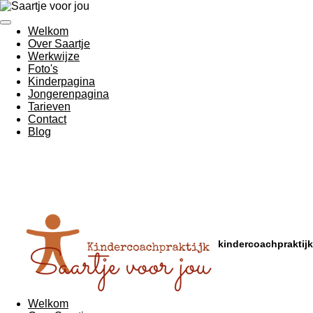
Ga
direct
Welkom
naar
Over Saartje
de
Werkwijze
hoofdinhoud
Foto's
Kinderpagina
Jongerenpagina
Tarieven
Contact
Blog
kindercoachpraktijk
Welkom