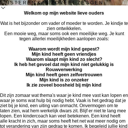
L U I S T E R E N K A N Z O V E E L Z E G G E N
Welkom op mijn website lieve ouders
Wat is het bijzonder om vader of moeder te worden. Je kindje te
zien ontwikkelen.
Een mooie weg, maar soms ook een moeilijke weg. Je kunt
tegen allerlei moeilijkheden aanlopen zoals:
Waarom wordt mijn kind gepest?
Mijn kind heeft geen vriendjes
Waarom slaapt mijn kind zo slecht?
Ik heb het gevoel dat mijn kind niet gelukkig is
Rouwverwerking
Mijn kind heeft geen zelfvertrouwen
Mijn kind is zo onzeker
Ik zie zoveel boosheid bij mijn kind
Dit zijn zomaar wat thema's waar je kind mee vast kan lopen en
waar je soms wat hulp bij nodig hebt. Vaak is het gedrag dat je
ziet bij je kind, een uiting van onmacht. Onvermogen om te
laten zien, wat hem werkelijk dwars zit. Blijf er niet te lang mee
lopen. Een kindercoach kan veel betekenen. Een kind heeft
alle kracht in zich, maar soms heeft het net wat meer nodig om
tot verandering van zijn gedrag te komen. Ik begeleid jullie kind