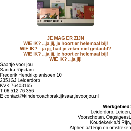
JE MAG ER ZIJN
WIE IK? ...ja jij, je hoort er helemaal bij!
WIE IK? ...ja jij, had je zeker niet gedacht?
WIE IK? ...ja jij, je hoort er helemaal bij!
WIE IK? ...ja jij!
Saartje voor jou
Sandra Rijsdam
Frederik Hendrikplantsoen 10
2351GJ Leiderdorp
KVK 76403165
T 06 512 76 356
E
contact@kindercoachpraktijksaartjevoorjou.nl
Werkgebied:
Leiderdorp, Leiden,
Voorschoten, Oegstgeest,
Koudekerk a/d Rijn,
Alphen a/d Rijn en omstreken